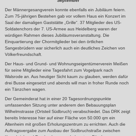
September
Der Männergesangverein konnte ebenfalls ein Jubiläum feiern.
Zum 75-jährigen Bestehen gab vor vollem Haus ein Konzert im
Saal der damaligen Gaststätte „Grille“. 37 Mitglieder des US-
Soldatenchors der 7. US-Armee aus Heidelberg waren der
würdigen Rahmen dieses Jubiläumsveranstaltung. Die
Einquartierung der Chormitglieder bei den örtlichen
Sangesbrüdern war sicherlich auch ein deutliches Zeichen von
Völkerfreundschaft.
Der Haus- und Grund- und Wohnungseigentümerverein Meißen
für seine Mitglieder eine Tagesfahrt zum Vogelpark nach
Walsrode an. Aus heutiger Sicht kaum zu glauben, werden dafür
drei Busse eingesetzt und abends will man in froher Runde noch
ein Tänzchen wagen.
Der Gemeinderat hat in einer 20 Tagesordnungspunkte
umfassenden Sitzung unter anderem den Bebauungsplan
Wilhelmstrasse (Ortsteil Südbruch) verabschiedet. Das DRK zeigt
bereits Interesse hier auf einer Fläche von 50.000 qm ein
Altenheim mit großen Erholungszentrum zu errichten. Auch die
Auftragsvergabe zum Ausbau der Südbruchstraße zwischen