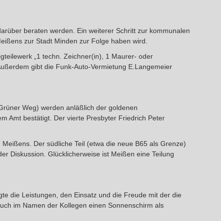
 darüber beraten werden. Ein weiterer Schritt zur kommunalen
eißens zur Stadt Minden zur Folge haben wird.
eilewerk „1 techn. Zeichner(in), 1 Maurer- oder
“. Außerdem gibt die Funk-Auto-Vermietung E.Langemeier
(Grüner Weg) werden anläßlich der goldenen
m Amt bestätigt. Der vierte Presbyter Friedrich Peter
g Meißens. Der südliche Teil (etwa die neue B65 als Grenze)
r Diskussion. Glücklicherweise ist Meißen eine Teilung
e die Leistungen, den Einsatz und die Freude mit der die
 auch im Namen der Kollegen einen Sonnenschirm als