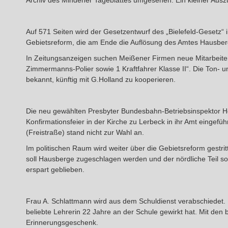
Archiv des Mindener Tageblattes umgesehen. Ein kleiner Auszu
Auf 571 Seiten wird der Gesetzentwurf des „Bielefeld-Gesetz“ 
Gebietsreform, die am Ende die Auflösung des Amtes Hausberg
In Zeitungsanzeigen suchen Meißener Firmen neue Mitarbeiter:
Zimmermanns-Polier sowie 1 Kraftfahrer Klasse II“. Die Ton- 
bekannt, künftig mit G.Holland zu kooperieren.
Die neu gewählten Presbyter Bundesbahn-Betriebsinspektor He
Konfirmationsfeier in der Kirche zu Lerbeck in ihr Amt eingefü
(Freistraße) stand nicht zur Wahl an.
Im politischen Raum wird weiter über die Gebietsreform gestrit
soll Hausberge zugeschlagen werden und der nördliche Teil so
erspart geblieben.
Frau A. Schlattmann wird aus dem Schuldienst verabschiedet. 
beliebte Lehrerin 22 Jahre an der Schule gewirkt hat. Mit d
Erinnerungsgeschenk.