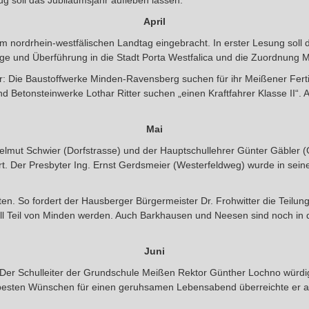
g soll das Jubiläumsjahr aufleben lassen:
April
im nordrhein-westfälischen Landtag eingebracht. In erster Lesung soll
e und Überführung in die Stadt Porta Westfalica und die Zuordnung M
 Die Baustoffwerke Minden-Ravensberg suchen für ihr Meißener Fertigt
und Betonsteinwerke Lothar Ritter suchen „einen Kraftfahrer Klasse II
Mai
lmut Schwier (Dorfstrasse) und der Hauptschullehrer Günter Gäbler 
hrt. Der Presbyter Ing. Ernst Gerdsmeier (Westerfeldweg) wurde in seine
ten. So fordert der Hausberger Bürgermeister Dr. Frohwitter die Teilun
ll Teil von Minden werden. Auch Barkhausen und Neesen sind noch in de
Juni
Der Schulleiter der Grundschule Meißen Rektor Günther Lochno würdigt
en besten Wünschen für einen geruhsamen Lebensabend überreichte er