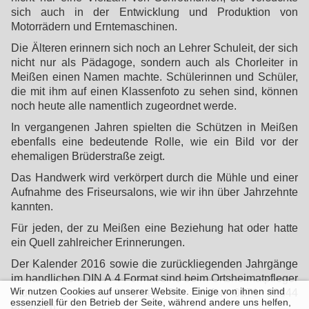
sich auch in der Entwicklung und Produktion von
Motorrädern und Erntemaschinen.
Die Älteren erinnern sich noch an Lehrer Schuleit, der sich
nicht nur als Pädagoge, sondern auch als Chorleiter in
Meißen einen Namen machte. Schülerinnen und Schüler,
die mit ihm auf einen Klassenfoto zu sehen sind, können
noch heute alle namentlich zugeordnet werde.
In vergangenen Jahren spielten die Schützen in Meißen
ebenfalls eine bedeutende Rolle, wie ein Bild vor der
ehemaligen Brüderstraße zeigt.
Das Handwerk wird verkörpert durch die Mühle und einer
Aufnahme des Friseursalons, wie wir ihn über Jahrzehnte
kannten.
Für jeden, der zu Meißen eine Beziehung hat oder hatte
ein Quell zahlreicher Erinnerungen.
Der Kalender 2016 sowie die zurückliegenden Jahrgänge
im handlichen DIN A 4 Format sind beim Ortsheimatpfleger
Wir nutzen Cookies auf unserer Website. Einige von ihnen sind
Karl Heinz Drees, Holzweg 79, Telefon 0571 32844
essenziell für den Betrieb der Seite, während andere uns helfen,
erhältlich.