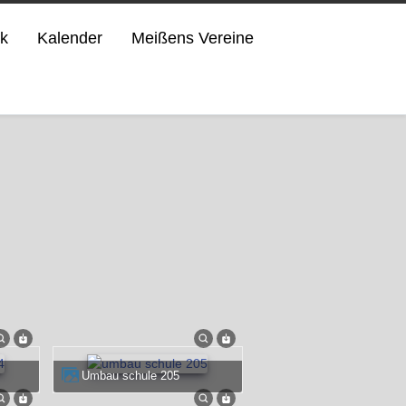
ik
Kalender
Meißens Vereine
umbau schule 205