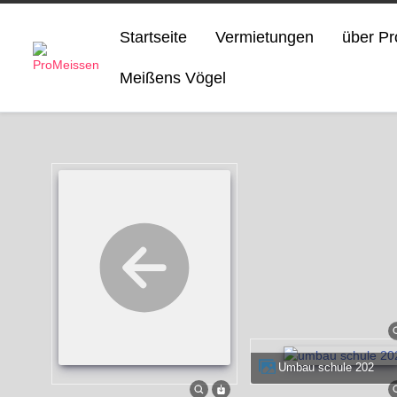
Startseite
Vermietungen
über P
Meißens Vögel
umbau schule 202