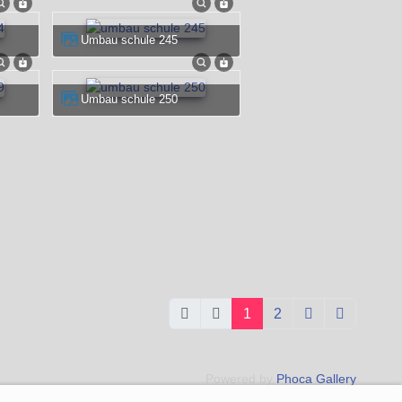
umbau schule 245
umbau schule 250
1
2
Powered by
Phoca Gallery