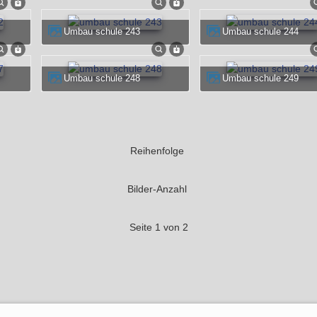
umbau schule 243
umbau schule 244
umbau schule 248
umbau schule 249
Reihenfolge
Bilder-Anzahl
Seite 1 von 2