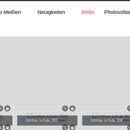
ro Meißen
Neuigkeiten
Bilder
Photovolta
umbau schule 203
umbau schule 204