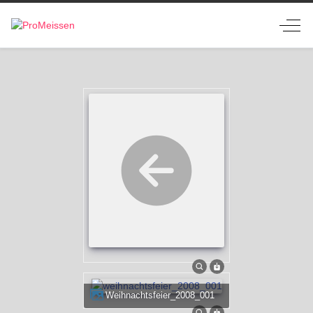
Off-
weihnachtsfeier_2008_001